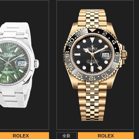
ROLEX
ROLEX
全新