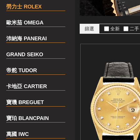
勞力士 ROLEX
歐米茄 OMEGA
篩選
全新
二
沛納海 PANERAI
GRAND SEIKO
帝舵 TUDOR
卡地亞 CARTIER
寶璣 BREGUET
寶珀 BLANCPAIN
萬國 IWC