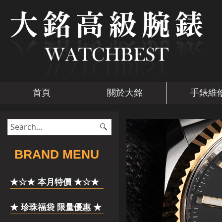
首頁
關於大銘
手錶維
​BRAND MENU
★☆★ 本月特價 ★☆★
★ 珍珠福袋 限量優惠 ★