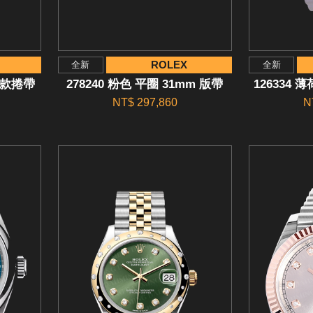
ROLEX
全新
全新
有款捲帶
278240 粉色 平圈 31mm 版帶
126334 
NT$ 297,860
N