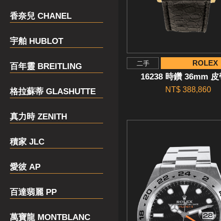
香奈兒 CHANEL
宇舶 HUBLOT
ROLEX
二手
百年靈 BREITLING
16238 時鑽 36mm 
NT$ 388,860
格拉蘇蒂 GLASHUTTE
真力時 ZENITH
積家 JLC
愛彼 AP
百達翡麗 PP
萬寶龍 MONTBLANC