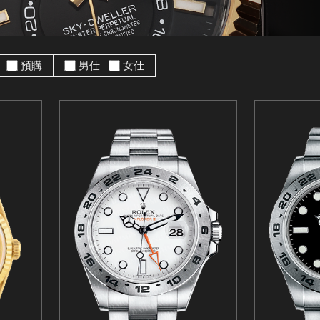
手
預購
男仕
女仕