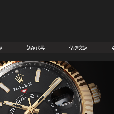
修
新錶代尋
估價交換