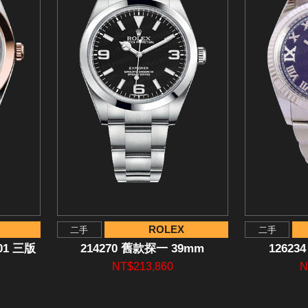
ROLEX
二手
二手
301 三版
214270 舊款探一 39mm
12623
NT$213,860
N