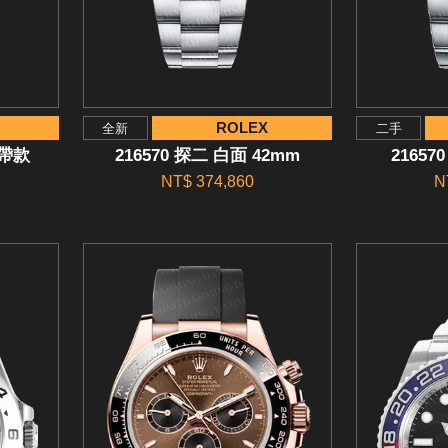
ROLEX
全新
二手
皮帶款
216570 探二 白面 42mm
21657
NT$ 374,860
N