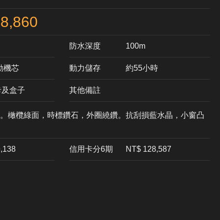
8,860
防水深度
100m
自動機芯
動力儲存
約55小時
卡及盒子
其他備註
。橄欖綠面，時標鑽石，外圈繞鑽。抗刮損藍水晶，小窗凸
9,138
信用卡分6期
NT$ 128,587