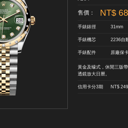
NT$ 68
售價：
手錶錶徑
31mm
手錶機芯
​2236
手錶配件
原廠保
黃金及蠔式，休閒三版帶
透鏡放大日曆。
信用卡分3期
​NT$ 24