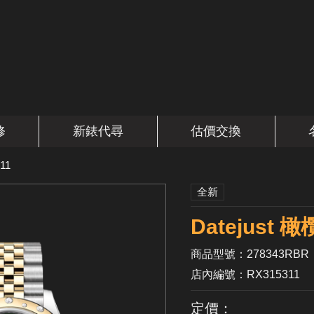
修
新錶代尋
估價交換
11
全新
Datejust
商品型號：278343RBR
店內編號：RX315311
定價：