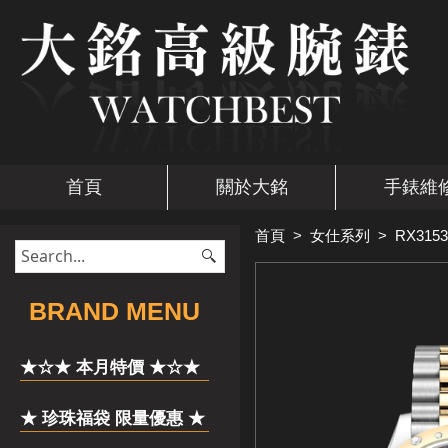
首頁
關於大銘
手錶維
首頁
>
女仕系列
>
RX3153
​BRAND MENU
★☆★ 本月特價 ★☆★
★ 珍珠福袋 限量優惠 ★