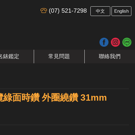
(07) 521-7298
​
中文
English
名錶鑑定
常見問題
聯絡我們
 橄欖綠面時鑽 外圈繞鑽 31mm