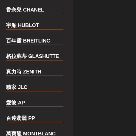
香奈兒 CHANEL
宇舶 HUBLOT
百年靈 BREITLING
格拉蘇蒂 GLASHUTTE
真力時 ZENITH
積家 JLC
愛彼 AP
百達翡麗 PP
萬寶龍 MONTBLANC