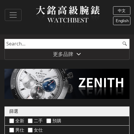
中文
English
更多品牌
篩選
全新
二手
預購
男仕
女仕