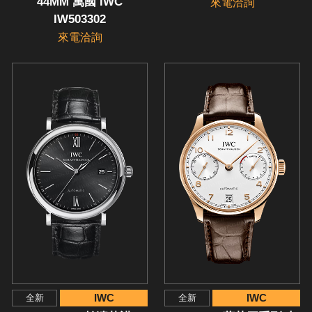
44MM 萬國 IWC
來電洽詢
IW503302
來電洽詢
IWC
IWC
全新
全新