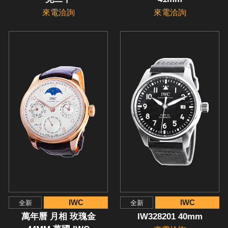
來電洽詢
來電洽詢
IWC
IWC
全新
全新
萬年曆 月相 玫瑰金
IW328201 40mm