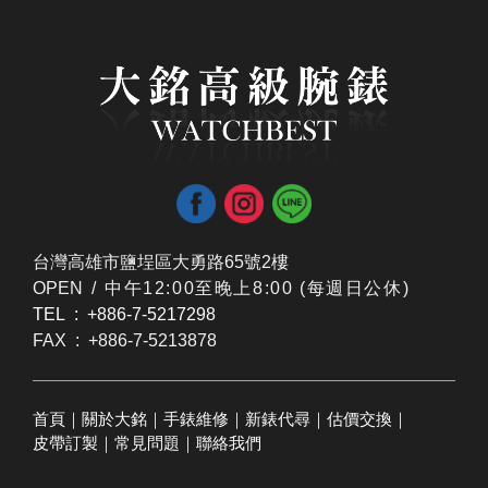
台灣高雄市鹽埕區大勇路65號2樓
OPEN /
​中午12:00至晚上8:00 (每週日公休)
TEL : +886-7-5217298
FAX : +886-7-5213878
首頁
｜
關於大銘
｜
手錶維修
｜
新錶代尋
｜
估價交換
｜
皮帶訂製
｜
常見問題
｜
聯絡我們