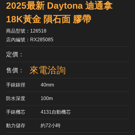
2025最新 Daytona 迪通拿
18K黃金 隕石面 膠帶
商品型號：126518
店內編號：RX285085
定價：
來電洽詢
售價：
手錶錶徑
40mm
防水深度
100m
手錶機芯
​4131自動機芯
動力儲存
約72小時