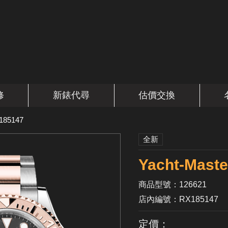
修
新錶代尋
估價交換
185147
全新
Yacht-Ma
商品型號：126621
店內編號：RX185147
定價：