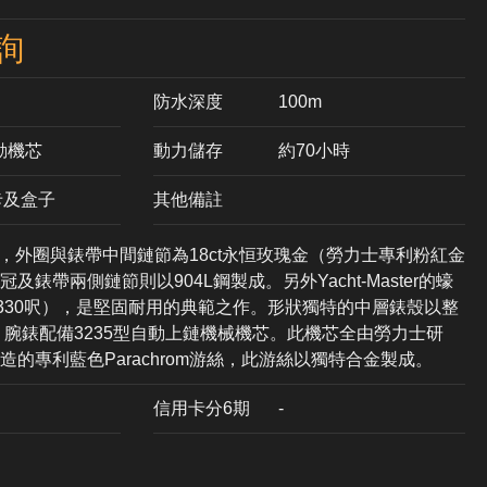
詢
防水深度
100m
自動機芯
動力儲存
約70小時
卡及盒子
其他備註
和，外圈與錶帶中間鏈節為18ct永恒玫瑰金（勞力士專利粉紅金
錶帶兩側鏈節則以904L鋼製成。另外Yacht-Master的蠔
（330呎），是堅固耐用的典範之作。形狀獨特的中層錶殼以整
，腕錶配備3235型自動上鏈機械機芯。此機芯全由勞力士研
的專利藍色Parachrom游絲，此游絲以獨特合金製成。
信用卡分6期
-