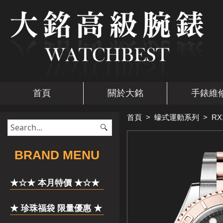
首頁
關於大銘
手錶維
首頁
>
蠔式運動系列
>
RX
​BRAND MENU
★☆★ 本月特價 ★☆★
★ 珍珠福袋 限量優惠 ★