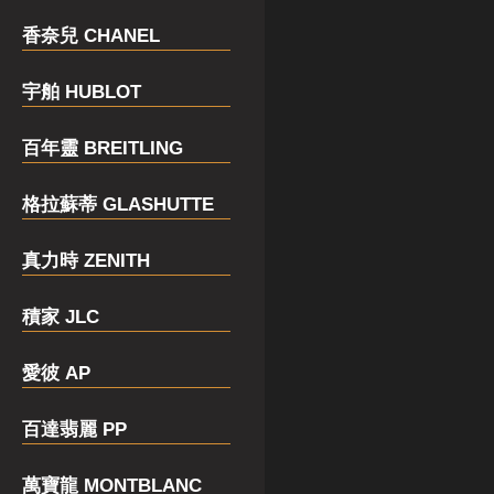
香奈兒 CHANEL
宇舶 HUBLOT
百年靈 BREITLING
格拉蘇蒂 GLASHUTTE
真力時 ZENITH
積家 JLC
愛彼 AP
百達翡麗 PP
萬寶龍 MONTBLANC