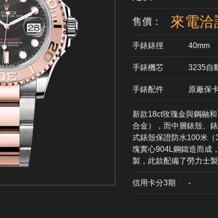
來電洽
售價：
手錶錶徑
40mm
手錶機芯
​3235
手錶配件
原廠保
新款18ct玫瑰金與鋼融
合金），而中層錶殼、錶冠及
式錶殼保證防水100米
塊實心904L鋼鑄造而成
製，此款配備了勞力士製造
信用卡分3期
​-