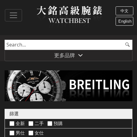
中文
English
更多品牌
篩選
全新
二手
預購
男仕
女仕