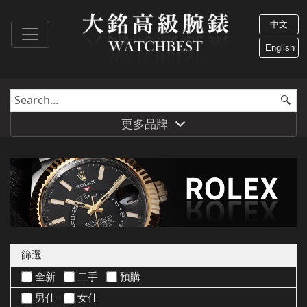
中文
English
更多品牌
篩選
全新
二手
預購
男仕
女仕