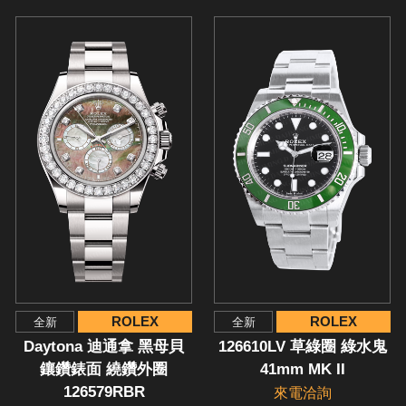
ROLEX
ROLEX
全新
全新
Daytona 迪通拿 黑母貝
126610LV 草綠圈 綠水鬼
鑲鑽錶面 繞鑽外圈
41mm MK II
126579RBR
來電洽詢