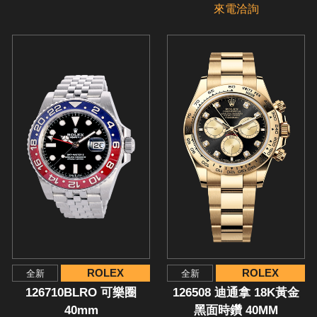
來電洽詢
ROLEX
ROLEX
全新
全新
126710BLRO 可樂圈
126508 迪通拿 18K黃金
40mm
黑面時鑽 40MM