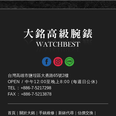
台灣高雄市鹽埕區大勇路65號2樓
OPEN /
​中午12:00至晚上8:00 (每週日公休)
TEL : +886-7-5217298
FAX : +886-7-5213878
首頁
｜
關於大銘
｜
手錶維修
｜
新錶代尋
｜
估價交換
｜