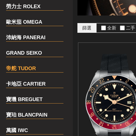
勞力士 ROLEX
歐米茄 OMEGA
篩選
全新
二
沛納海 PANERAI
GRAND SEIKO
帝舵 TUDOR
卡地亞 CARTIER
寶璣 BREGUET
寶珀 BLANCPAIN
萬國 IWC