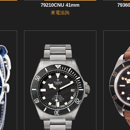
M
79210CNU 41mm
7936
來電洽詢