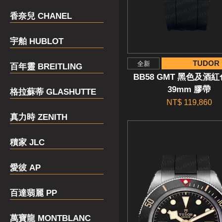
香奈兒 CHANEL
宇舶 HUBLOT
TUDOR
全新
百年靈 BREITLING
BB58 GMT 黑色及酒
39mm 膠帶
格拉蘇蒂 GLASHUTTE
NT$ 119,860
真力時 ZENITH
積家 JLC
愛彼 AP
百達翡麗 PP
萬寶龍 MONTBLANC