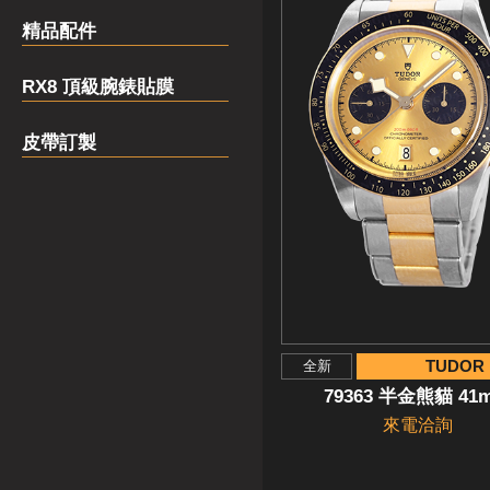
精品配件
RX8 頂級腕錶貼膜
皮帶訂製
TUDOR
全新
79363 半金熊貓 41
來電洽詢