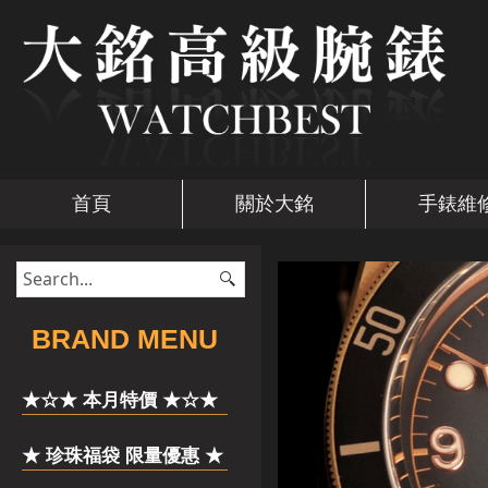
首頁
關於大銘
手錶維
​BRAND MENU
★☆★ 本月特價 ★☆★
★ 珍珠福袋 限量優惠 ★