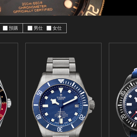
手
預購
男仕
女仕