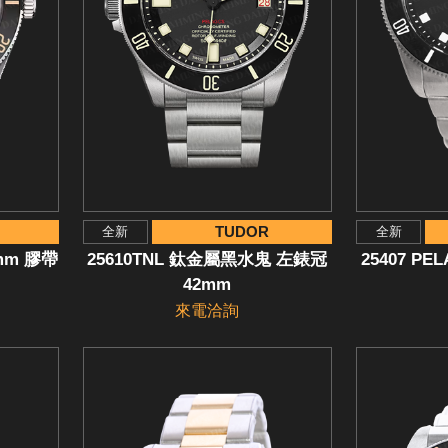
TUDOR
全新
全新
mm 膠帶
25610TNL 鈦金屬黑水鬼 左錶冠
25407 P
42mm
來電洽詢