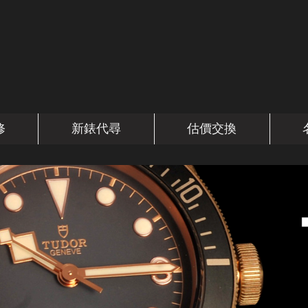
修
新錶代尋
估價交換