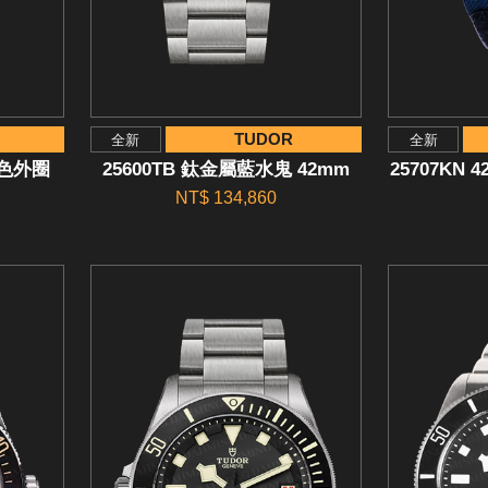
TUDOR
全新
全新
紅色外圈
25600TB 鈦金屬藍水鬼 42mm
25707KN 
NT$ 134,860