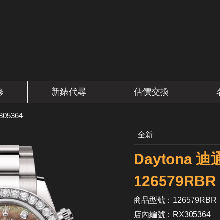
修
新錶代尋
估價交換
305364
全新
Daytona
126579RBR
商品型號：126579RBR
店內編號：RX305364