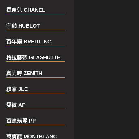
香奈兒 CHANEL
宇舶 HUBLOT
百年靈 BREITLING
格拉蘇蒂 GLASHUTTE
真力時 ZENITH
積家 JLC
愛彼 AP
百達翡麗 PP
萬寶龍 MONTBLANC