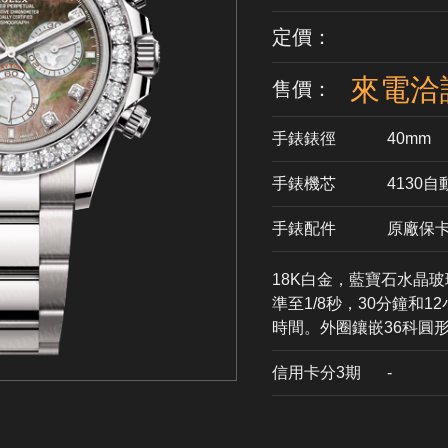
定價：
來電洽
售價：
手錶錶徑
40mm
手錶機芯
​4130
手錶配件
原廠保
18K白金，藍寶石水晶
準至1/8秒，30分鐘和
時間。外圈鑲嵌36科圓
信用卡分3期
​-