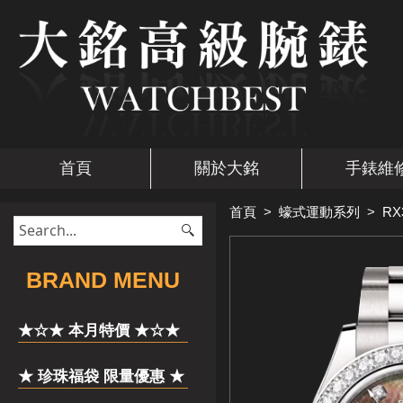
首頁
關於大銘
手錶維
首頁
>
蠔式運動系列
>
RX
​BRAND MENU
★☆★ 本月特價 ★☆★
★ 珍珠福袋 限量優惠 ★