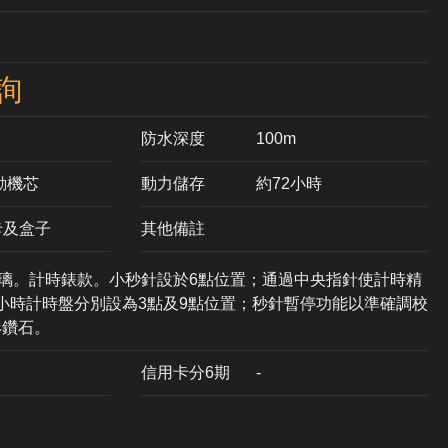
詢
防水深度
100m
自動機芯
動力儲存
約72小時
卡及盒子
其他備註
玻璃。計時錶款。小秒針設於6點位置；通過中央指針使計時精
12小時計時盤分別設為3點及9點位置；秒針暫停功能以準確調校
形鑽石。
信用卡分6期
-