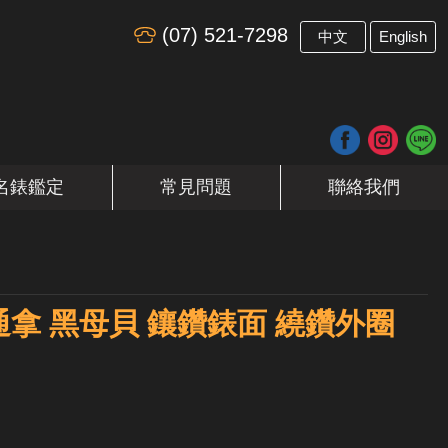
(07) 521-7298
​
中文
English
名錶鑑定
常見問題
聯絡我們
 迪通拿 黑母貝 鑲鑽錶面 繞鑽外圈