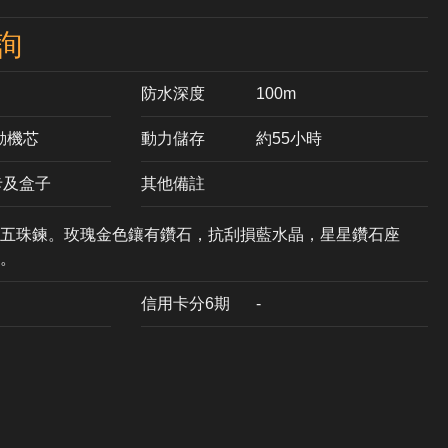
詢
防水深度
100m
自動機芯
動力儲存
約55小時
卡及盒子
其他備註
五珠鍊。玫瑰金色鑲有鑽石，抗刮損藍水晶，星星鑽石座
。
信用卡分6期
-