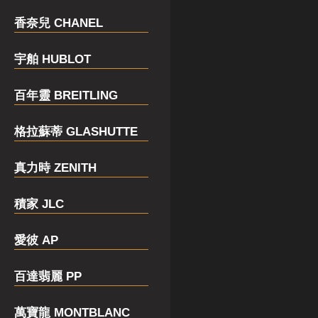
香奈兒 CHANEL
宇舶 HUBLOT
百年靈 BREITLING
格拉蘇蒂 GLASHUTTE
真力時 ZENITH
積家 JLC
愛彼 AP
百達翡麗 PP
萬寶龍 MONTBLANC