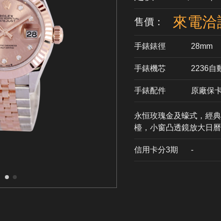
來電洽
售價：
手錶錶徑
28mm
手錶機芯
​2236
手錶配件
原廠保
永恒玫瑰金及蠔式，經典
檯，小窗凸透鏡放大日曆
信用卡分3期
​-