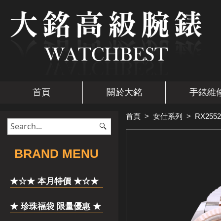
首頁
關於大銘
手錶維
首頁
>
女仕系列
>
RX2552
​BRAND MENU
★☆★ 本月特價 ★☆★
★ 珍珠福袋 限量優惠 ★