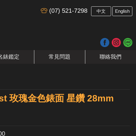
(07) 521-7298
​
中文
English
名錶鑑定
常見問題
聯絡我們
ejust 玫瑰金色錶面 星鑽 28mm
00