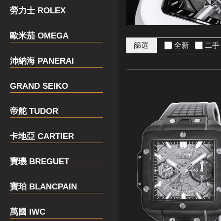
勞力士 ROLEX
歐米茄 OMEGA
篩選
全新
二
沛納海 PANERAI
GRAND SEIKO
帝舵 TUDOR
卡地亞 CARTIER
寶璣 BREGUET
寶珀 BLANCPAIN
萬國 IWC