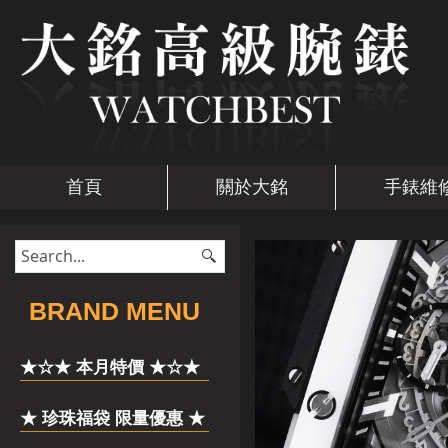
首頁
關於大銘
手錶維
​BRAND MENU
★☆★ 本月特價 ★☆★
★ 珍珠福袋 限量優惠 ★