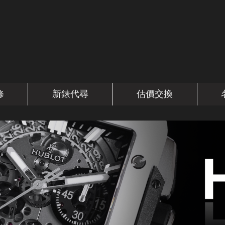
修
新錶代尋
估價交換