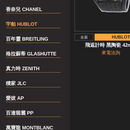
香奈兒 CHANEL
宇舶 HUBLOT
HUBLOT
全新
百年靈 BREITLING
飛返計時 黑陶瓷 42
來電洽詢
格拉蘇蒂 GLASHUTTE
真力時 ZENITH
積家 JLC
愛彼 AP
百達翡麗 PP
萬寶龍 MONTBLANC