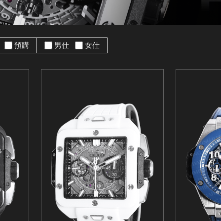
手
預購
男仕
女仕