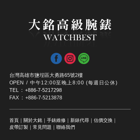
台灣高雄市鹽埕區大勇路65號2樓
OPEN /
​中午12:00至晚上8:00 (每週日公休)
TEL : +886-7-5217298
FAX : +886-7-5213878
首頁
｜
關於大銘
｜
手錶維修
｜
新錶代尋
｜
估價交換
｜
皮帶訂製
｜
常見問題
｜
聯絡我們