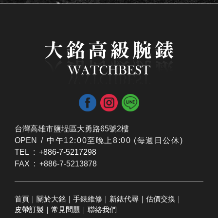
台灣高雄市鹽埕區大勇路65號2樓
OPEN /
​中午12:00至晚上8:00 (每週日公休)
TEL : +886-7-5217298
FAX : +886-7-5213878
首頁
｜
關於大銘
｜
手錶維修
｜
新錶代尋
｜
估價交換
｜
皮帶訂製
｜
常見問題
｜
聯絡我們