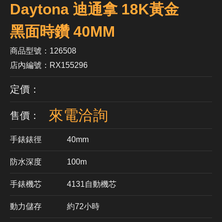
Daytona 迪通拿 18K黃金
黑面時鑽 40MM
商品型號：126508
店內編號：RX155296
定價：
來電洽詢
售價：
手錶錶徑
40mm
防水深度
100m
手錶機芯
​4131自動機芯
動力儲存
約72小時