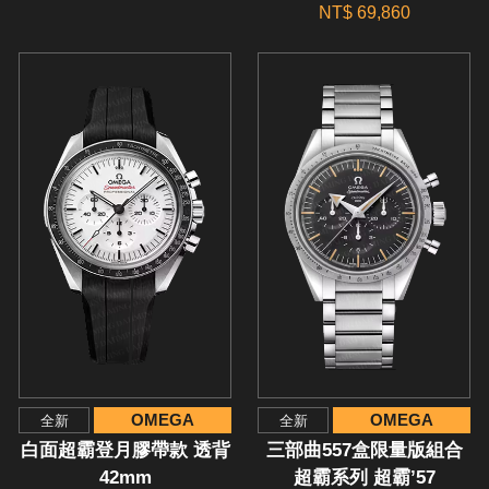
NT$ 69,860
OMEGA
OMEGA
全新
全新
白面超霸登月膠帶款 透背
三部曲557盒限量版組合
42mm
超霸系列 超霸’57