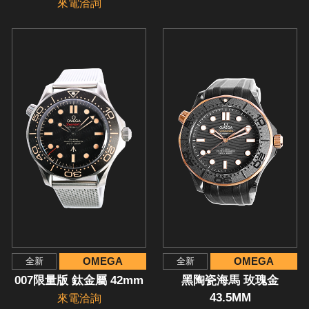
來電洽詢
OMEGA
OMEGA
全新
全新
007限量版 鈦金屬 42mm
黑陶瓷海馬 玫瑰金
43.5MM
來電洽詢