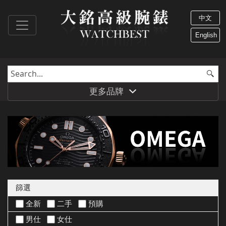
中文
English
更多品牌
篩選
全新
二手
預購
男仕
女仕