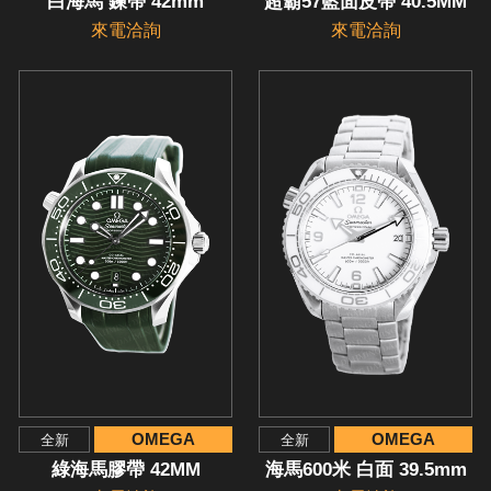
白海馬 鍊帶 42mm
超霸57藍面皮帶 40.5MM
來電洽詢
來電洽詢
OMEGA
OMEGA
全新
全新
綠海馬膠帶 42MM
海馬600米 白面 39.5mm