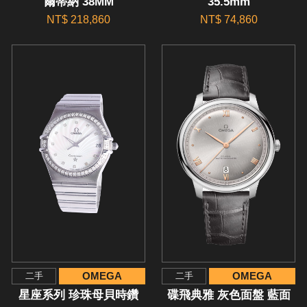
爾蒂納 38MM
35.5mm
NT$ 218,860
NT$ 74,860
OMEGA
OMEGA
二手
二手
星座系列 珍珠母貝時鑽
碟飛典雅 灰色面盤 藍面