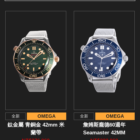
OMEGA
OMEGA
全新
全新
鈦金屬 青銅金 42mm 米
詹姆斯龐德60週年
蘭帶
Seamaster 42MM