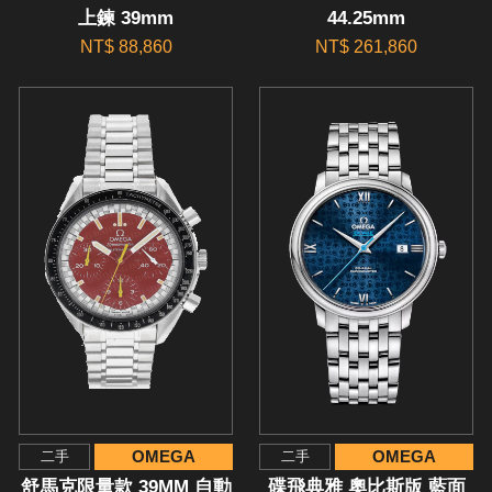
上鍊 39mm
44.25mm
NT$ 88,860
NT$ 261,860
OMEGA
OMEGA
二手
二手
舒馬克限量款 39MM 自動
碟飛典雅 奧比斯版 藍面