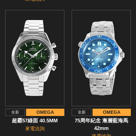
OMEGA
OMEGA
全新
全新
超霸57綠面 40.5MM
75周年紀念 漸層藍海馬
42mm
來電洽詢