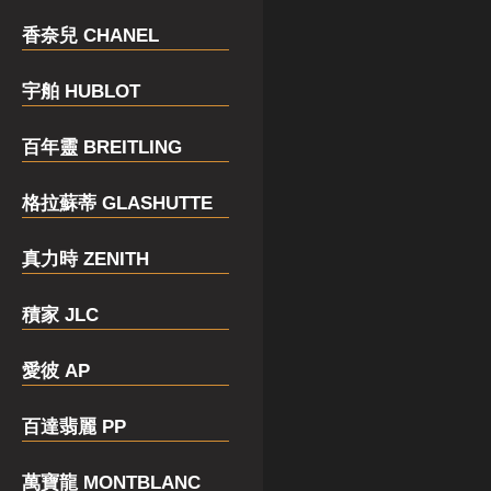
香奈兒 CHANEL
宇舶 HUBLOT
百年靈 BREITLING
格拉蘇蒂 GLASHUTTE
真力時 ZENITH
積家 JLC
愛彼 AP
百達翡麗 PP
萬寶龍 MONTBLANC