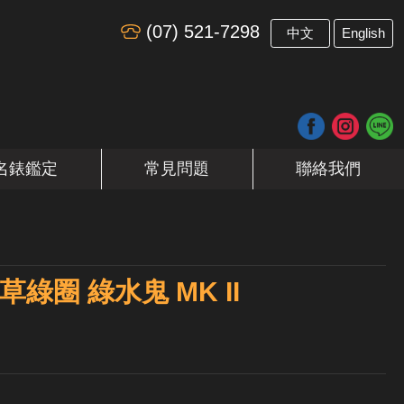
(07) 521-7298
​
中文
English
名錶鑑定
常見問題
聯絡我們
r 草綠圈 綠水鬼 MK II