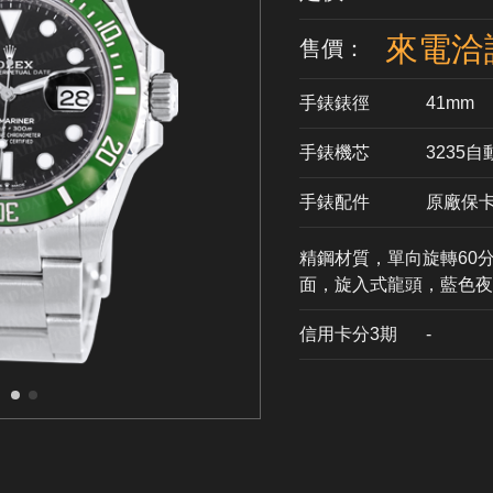
來電洽
售價：
手錶錶徑
41mm
手錶機芯
​3235
手錶配件
原廠保
精鋼材質，單向旋轉60分
面，旋入式龍頭，藍色夜
信用卡分3期
​-