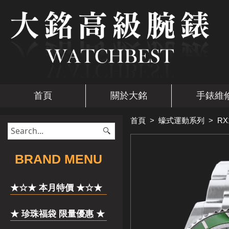
首頁
關於大銘
手錶維
首頁
>
蠔式運動系列
>
RX
​BRAND MENU
★☆★ 本月特價 ★☆★
★ 珍珠福袋 限量優惠 ★