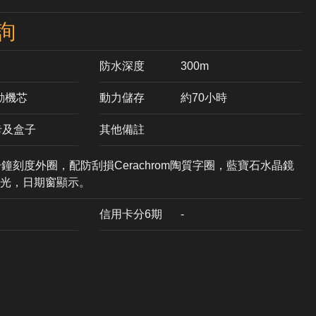
詢
防水深度
300m
自動機芯
動力儲存
約70小時
卡及盒子
其他備註
鐘刻度外圈，配防刮損Cerachrom陶質字圈，藍寶石水晶鏡
光，日期窗顯示。
信用卡分6期
-