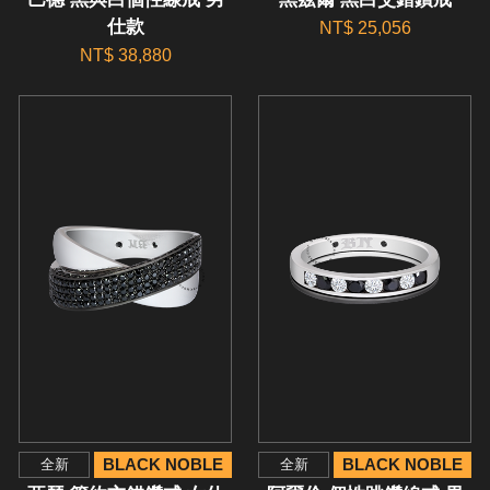
仕款
NT$ 25,056
NT$ 38,880
BLACK NOBLE
BLACK NOBLE
全新
全新