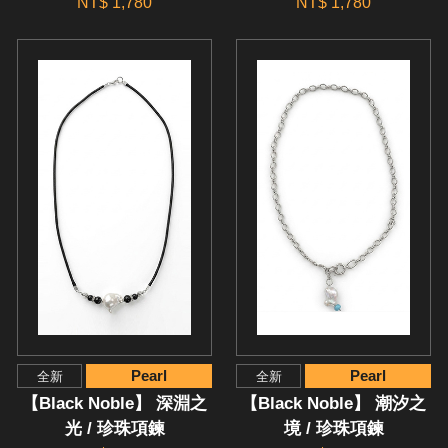
NT$ 1,780
NT$ 1,780
Pearl
Pearl
全新
全新
【Black Noble】 深淵之
【Black Noble】 潮汐之
光 / 珍珠項鍊
境 / 珍珠項鍊