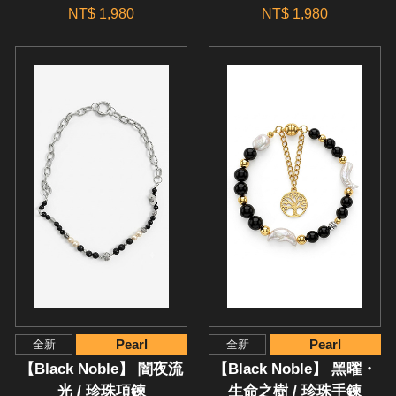
NT$ 1,980
NT$ 1,980
Pearl
Pearl
全新
全新
【Black Noble】 闇夜流
【Black Noble】 黑曜・
光 / 珍珠項鍊
生命之樹 / 珍珠手鍊