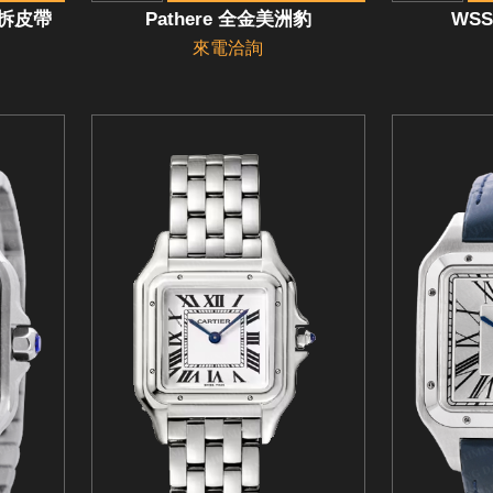
快拆皮帶
Pathere 全金美洲豹
WSS
來電洽詢