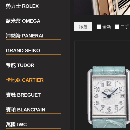
勞力士 ROLEX
歐米茄 OMEGA
篩選
全新
二
沛納海 PANERAI
GRAND SEIKO
帝舵 TUDOR
卡地亞 CARTIER
寶璣 BREGUET
寶珀 BLANCPAIN
萬國 IWC