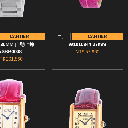
CARTIER
CARTIER
二手
36MM 自動上鍊
W1010844 27mm
WSBB0048
NT$ 57,860
T$ 201,860