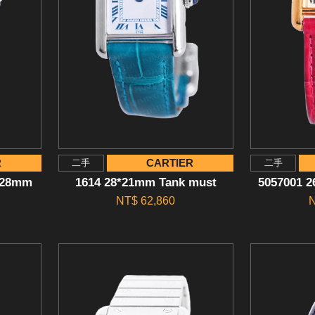
R
CARTIER
二手
二手
*28mm
1614 28*21mm Tank must
5057001 
NT$ 62,860
N