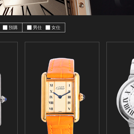
手
預購
男仕
女仕