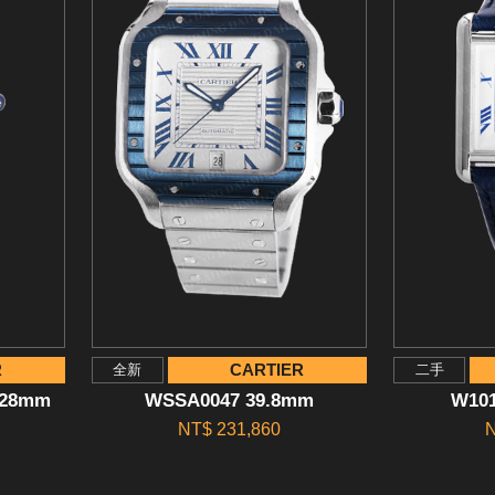
R
CARTIER
全新
二手
*28mm
WSSA0047 39.8mm
W101
NT$ 231,860
N