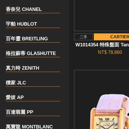
香奈兒 CHANEL
宇舶 HUBLOT
CARTIE
二手
百年靈 BREITLING
W1014354 特殊盤面 Tan
NT$ 78,860
格拉蘇蒂 GLASHUTTE
真力時 ZENITH
積家 JLC
愛彼 AP
百達翡麗 PP
萬寶龍 MONTBLANC