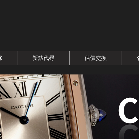
修
新錶代尋
估價交換