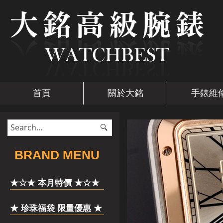
首頁
關於大銘
手錶維
​BRAND MENU
★☆★ 本月特價 ★☆★
★ 珍珠福袋 限量優惠 ★