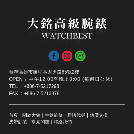
台灣高雄市鹽埕區大勇路65號2樓
OPEN /
​中午12:00至晚上8:00 (每週日公休)
TEL : +886-7-5217298
FAX : +886-7-5213878
首頁
｜
關於大銘
｜
手錶維修
｜
新錶代尋
｜
估價交換
｜
皮帶訂製
｜
常見問題
｜
聯絡我們