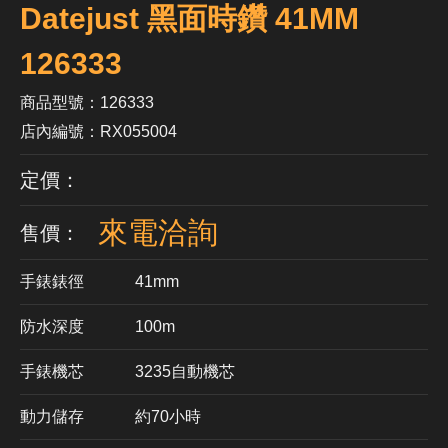
Datejust 黑面時鑽 41MM
126333
商品型號：126333
店內編號：RX055004
定價：
來電洽詢
售價：
手錶錶徑
41mm
防水深度
100m
手錶機芯
​3235自動機芯
動力儲存
約70小時