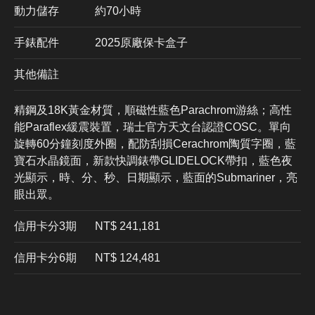
動力儲存
約70小時
手錶配件
2025原廠保卡盒子
其他備註
精鋼及18K黃金材質，順磁性藍色Parachrom游絲；高性
能Paraflex緩震裝置，瑞士官方天文台認證COSC。單向
旋轉60分鐘刻度外圈，配防刮損Cerachrom陶質字圈，藍
寶石水晶鏡面，新款快調錶帶GLIDELOCK帶扣，藍色夜
光顯示，時、分、秒、日期顯示，藍面的Submariner，亮
眼出眾。
信用卡分3期
​NT$ 241,181
信用卡分6期
NT$ 124,481