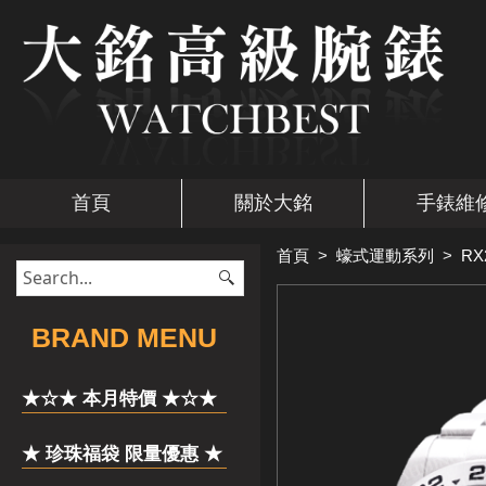
首頁
關於大銘
手錶維
首頁
>
蠔式運動系列
>
RX
​BRAND MENU
★☆★ 本月特價 ★☆★
★ 珍珠福袋 限量優惠 ★