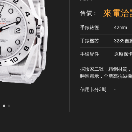
來電洽
售價：
手錶錶徑
42mm
手錶機芯
​3285
手錶配件
原廠保
探險家二號，精鋼材質，獨家
時區顯示，全新高抗磁機芯瑞
信用卡分3期
​-