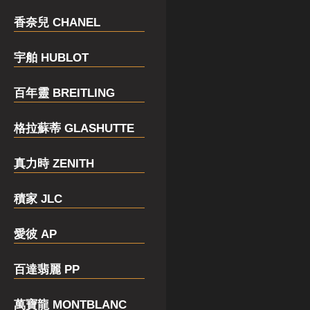
香奈兒 CHANEL
宇舶 HUBLOT
百年靈 BREITLING
格拉蘇蒂 GLASHUTTE
真力時 ZENITH
積家 JLC
愛彼 AP
百達翡麗 PP
萬寶龍 MONTBLANC