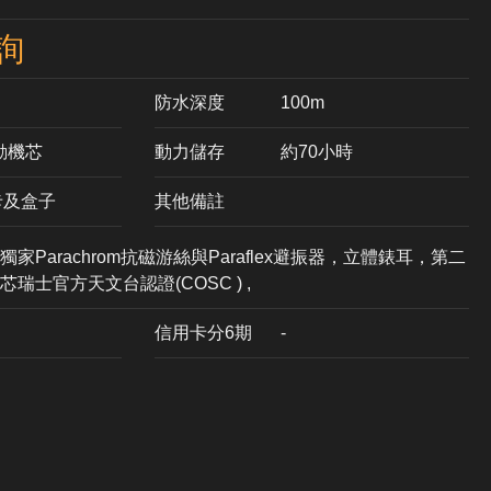
詢
防水深度
100m
自動機芯
動力儲存
約70小時
卡及盒子
其他備註
Parachrom抗磁游絲與Paraflex避振器，立體錶耳，第二
士官方天文台認證(COSC ) ,
信用卡分6期
-