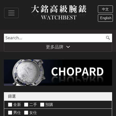
中文
English
更多品牌
篩選
全新
二手
預購
男仕
女仕