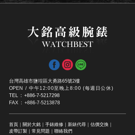
台灣高雄市鹽埕區大勇路65號2樓
OPEN /
​中午12:00至晚上8:00 (每週日公休)
TEL : +886-7-5217298
FAX : +886-7-5213878
首頁
｜
關於大銘
｜
手錶維修
｜
新錶代尋
｜
估價交換
｜
皮帶訂製
｜
常見問題
｜
聯絡我們