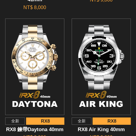
NT$ 8,000
RX8
RX8
全新
全新
RX8 鍊帶Daytona 40mm
RX8 Air King 40mm