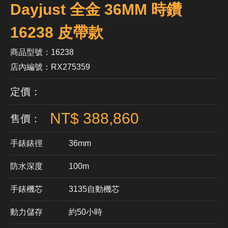
Dayjust 全金 36MM 時鑽
16238 皮帶款
商品型號：16238
店內編號：RX275359
定價：
NT$ 388,860
售價：
手錶錶徑
36mm
防水深度
100m
手錶機芯
​3135自動機芯
動力儲存
約50小時