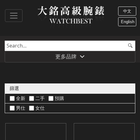
中文
English
更多品牌
篩選
全新
二手
預購
男仕
女仕