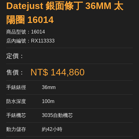
Datejust 銀面條丁 36MM 太
陽圈 16014
商品型號：16014
店內編號：RX113333
定價：
NT$ 144,860
售價：
手錶錶徑
36mm
防水深度
100m
手錶機芯
​3035自動機芯
動力儲存
約42小時