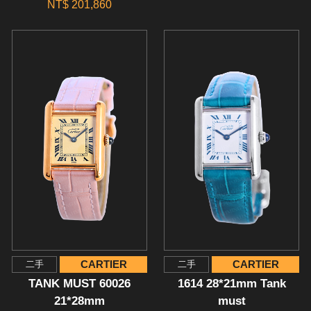
NT$ 201,860
CARTIER
CARTIER
二手
二手
TANK MUST 60026
1614 28*21mm Tank
21*28mm
must