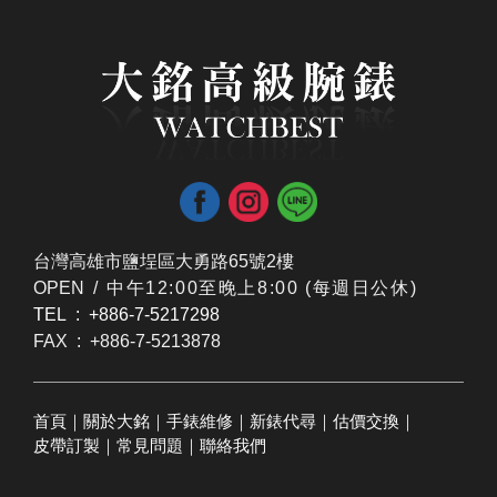
台灣高雄市鹽埕區大勇路65號2樓
OPEN /
​中午12:00至晚上8:00 (每週日公休)
TEL : +886-7-5217298
FAX : +886-7-5213878
首頁
｜
關於大銘
｜
手錶維修
｜
新錶代尋
｜
估價交換
｜
皮帶訂製
｜
常見問題
｜
聯絡我們