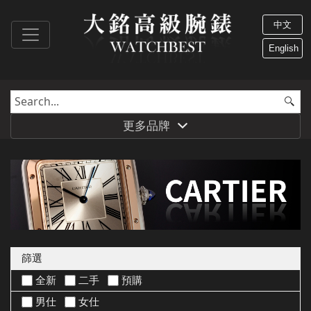
中文
English
更多品牌
篩選
全新
二手
預購
男仕
女仕