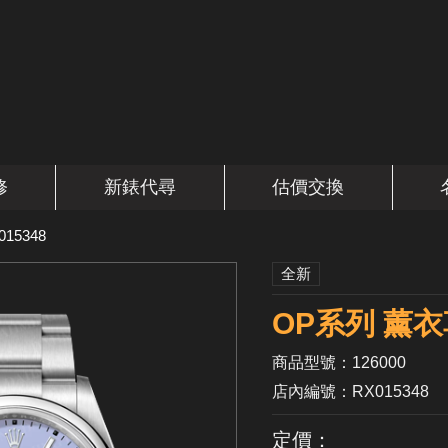
修
新錶代尋
估價交換
015348
全新
OP系列 薰衣草
商品型號：126000
店內編號：RX015348
定價：