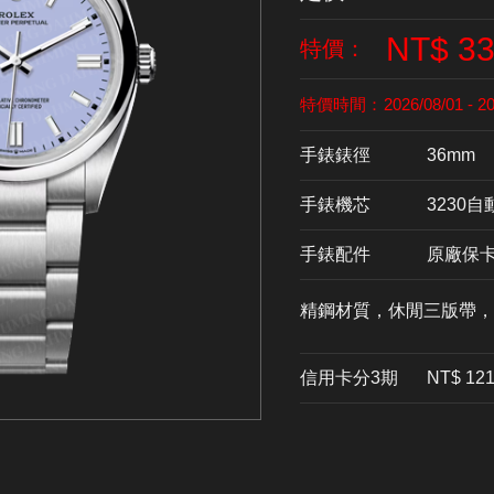
NT$ 33
特價：
特價時間：
2026/08/01 - 2
手錶錶徑
36mm
手錶機芯
​3230
手錶配件
原廠保
精鋼材質，休閒三版帶，
信用卡分3期
​NT$ 12