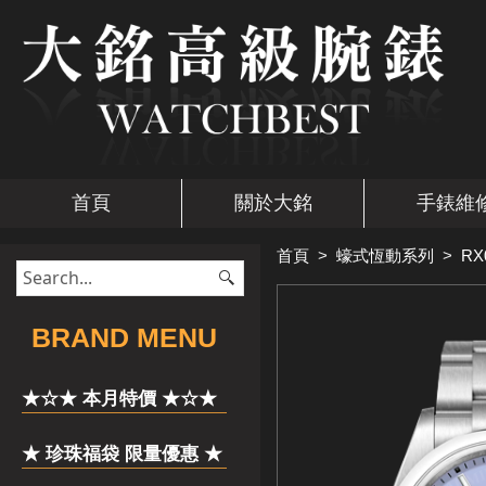
首頁
關於大銘
手錶維
首頁
>
蠔式恆動系列
>
RX
​BRAND MENU
★☆★ 本月特價 ★☆★
★ 珍珠福袋 限量優惠 ★