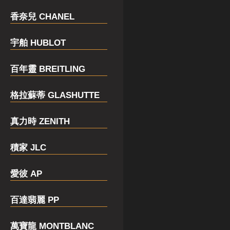
香奈兒 CHANEL
宇舶 HUBLOT
百年靈 BREITLING
格拉蘇蒂 GLASHUTTE
真力時 ZENITH
積家 JLC
愛彼 AP
百達翡麗 PP
萬寶龍 MONTBLANC