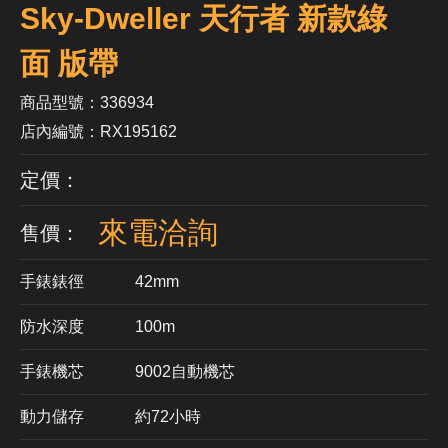
Sky-Dweller 天行者 新款綠
面 版帶
商品型號：336934
店內編號：RX195162
定價：
來電洽詢
售價：
手錶錶徑
42mm
防水深度
100m
手錶機芯
​9002自動機芯
動力儲存
約72小時