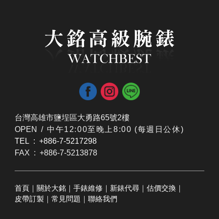
台灣高雄市鹽埕區大勇路65號2樓
OPEN /
​中午12:00至晚上8:00 (每週日公休)
TEL : +886-7-5217298
FAX : +886-7-5213878
首頁
｜
關於大銘
｜
手錶維修
｜
新錶代尋
｜
估價交換
｜
皮帶訂製
｜
常見問題
｜
聯絡我們