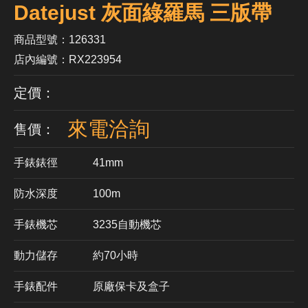
Datejust 灰面綠羅馬 三版帶
商品型號：126331
店內編號：RX223954
定價：
來電洽詢
售價：
手錶錶徑
41mm
防水深度
100m
手錶機芯
​3235自動機芯
動力儲存
約70小時
手錶配件
原廠保卡及盒子