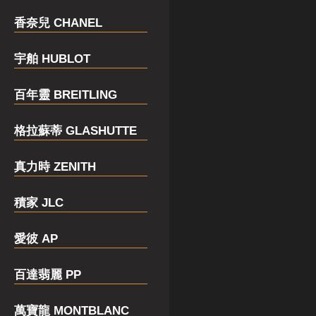
香奈兒 CHANEL
宇舶 HUBLOT
百年靈 BREITLING
格拉蘇蒂 GLASHUTTE
真力時 ZENITH
積家 JLC
愛彼 AP
百達翡麗 PP
萬寶龍 MONTBLANC