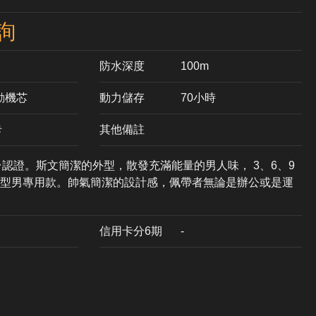
詢
防水深度
100m
自動機芯
動力儲存
70小時
卡
其他備註
台認證。斯文簡潔的外型，散發充滿能量的男人味， 3、6、9
型男專用款。帥氣簡潔的設計感，佩帶者無論是辦公或是運
信用卡分6期
-