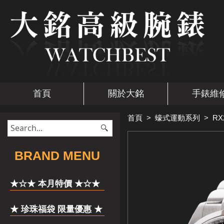
首頁
關於大銘
手錶維
首頁
>
蠔式運動系列
>
RX
​BRAND MENU
★☆★ 本月特價 ★☆★
★ 珍珠福袋 限量優惠 ★