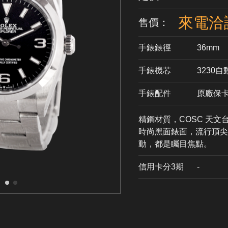
來電洽
售價：
手錶錶徑
36mm
手錶機芯
​3230
手錶配件
原廠保
精鋼材質，COSC 天文
時尚黑面錶面，流行頂尖
動，都是矚目焦點。
信用卡分3期
​-