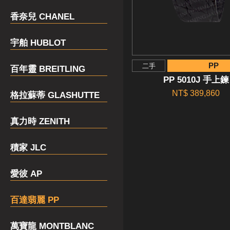
香奈兒 CHANEL
宇舶 HUBLOT
PP
二手
百年靈 BREITLING
PP 5010J 手上鍊
NT$ 389,860
格拉蘇蒂 GLASHUTTE
真力時 ZENITH
積家 JLC
愛彼 AP
百達翡麗 PP
萬寶龍 MONTBLANC