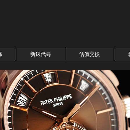
修
新錶代尋
估價交換