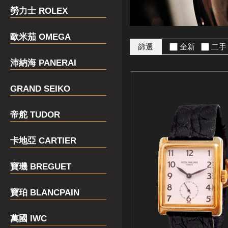
勞力士 ROLEX
歐米茄 OMEGA
篩選
全新
二
沛納海 PANERAI
GRAND SEIKO
帝舵 TUDOR
卡地亞 CARTIER
寶璣 BREGUET
寶珀 BLANCPAIN
萬國 IWC