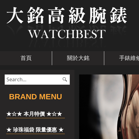
首頁
關於大銘
手錶維
​BRAND MENU
★☆★ 本月特價 ★☆★
★ 珍珠福袋 限量優惠 ★