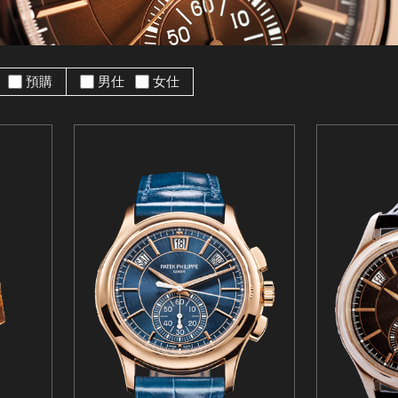
手
預購
男仕
女仕