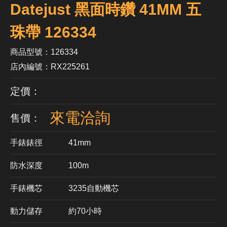
Datejust 黑面時鑽 41MM 五
珠帶 126334
商品型號：126334
店內編號：RX225261
定價：
來電洽詢
售價：
手錶錶徑
41mm
防水深度
100m
手錶機芯
​3235自動機芯
動力儲存
約70小時