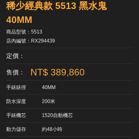
稀少經典款 5513 黑水鬼
40MM
商品型號：5513
店內編號：RX294439
定價：
NT$ 389,860
售價：
手錶錶徑
40MM
防水深度
200米
手錶機芯
​1520自動機芯
動力儲存
約48小時