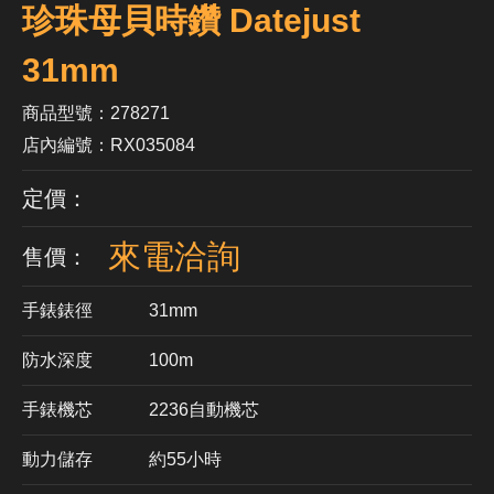
珍珠母貝時鑽 Datejust
31mm
商品型號：278271
店內編號：RX035084
定價：
來電洽詢
售價：
手錶錶徑
31mm
防水深度
100m
手錶機芯
​2236自動機芯
動力儲存
約55小時