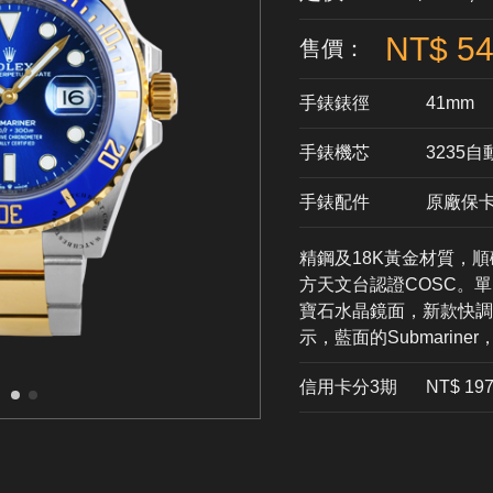
NT$ 54
售價：
手錶錶徑
41mm
手錶機芯
​3235
手錶配件
原廠保
精鋼及18K黃金材質，順磁
方天文台認證COSC。單
寶石水晶鏡面，新款快調
示，藍面的Submarine
信用卡分3期
​NT$ 19