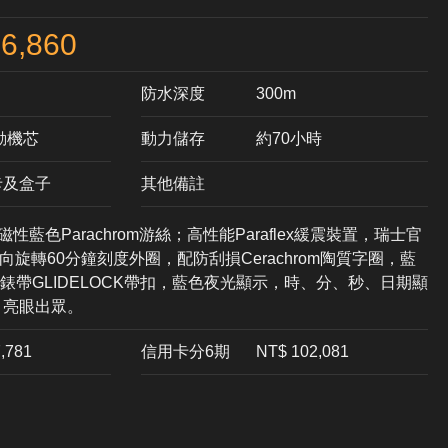
6,860
防水深度
300m
自動機芯
動力儲存
約70小時
卡及盒子
其他備註
性藍色Parachrom游絲；高性能Paraflex緩震裝置，瑞士官
向旋轉60分鐘刻度外圈，配防刮損Cerachrom陶質字圈，藍
錶帶GLIDELOCK帶扣，藍色夜光顯示，時、分、秒、日期顯
r，亮眼出眾。
7,781
信用卡分6期
NT$ 102,081