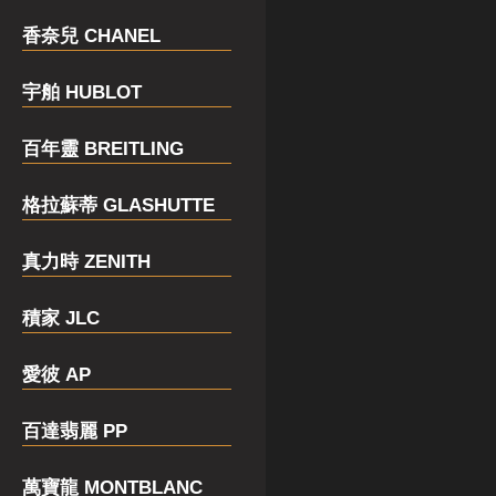
香奈兒 CHANEL
宇舶 HUBLOT
百年靈 BREITLING
格拉蘇蒂 GLASHUTTE
真力時 ZENITH
積家 JLC
愛彼 AP
百達翡麗 PP
萬寶龍 MONTBLANC