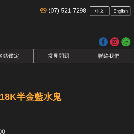
(07) 521-7298
​
中文
English
名錶鑑定
常見問題
聯絡我們
er 18K半金藍水鬼
00