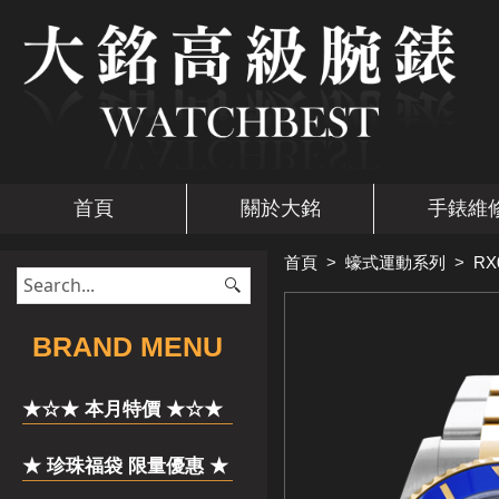
首頁
關於大銘
手錶維
首頁
>
蠔式運動系列
>
RX
​BRAND MENU
★☆★ 本月特價 ★☆★
★ 珍珠福袋 限量優惠 ★