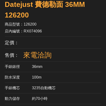
Datejust 費德勒面 36MM
126200
商品型號：126200
店內編號：RX074096
定價：
來電洽詢
售價：
手錶錶徑
36mm
防水深度
100m
手錶機芯
​3235自動機芯
動力儲存
約70小時