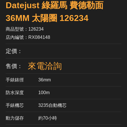
Datejust 綠羅馬 費德勒面
36MM 太陽圈 126234
商品型號：126234
店內編號：RX084148
定價：
來電洽詢
售價：
手錶錶徑
36mm
防水深度
100m
手錶機芯
​3235自動機芯
動力儲存
約70小時