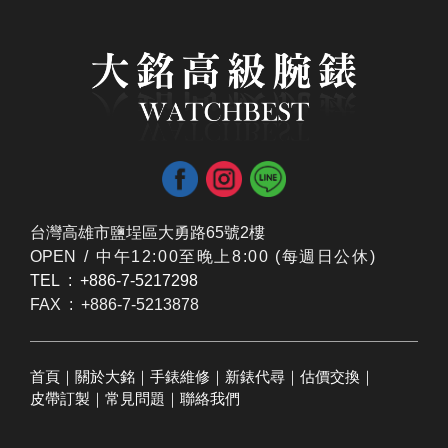
台灣高雄市鹽埕區大勇路65號2樓
OPEN /
​中午12:00至晚上8:00 (每週日公休)
TEL : +886-7-5217298
FAX : +886-7-5213878
首頁
｜
關於大銘
｜
手錶維修
｜
新錶代尋
｜
估價交換
｜
皮帶訂製
｜
常見問題
｜
聯絡我們