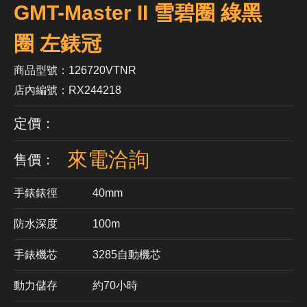
GMT-Master II 雪碧圈 綠黑
圈 左錶冠
商品型號：126720VTNR
店內編號：RX244218
定價：
來電洽詢
售價：
手錶錶徑
40mm
防水深度
100m
手錶機芯
​3285自動機芯
動力儲存
約70小時