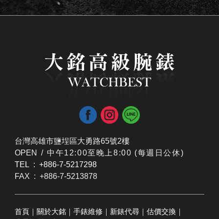
台灣高雄市鹽埕區大勇路65號2樓
OPEN /
​中午12:00至晚上8:00 (每週日公休)
TEL : +886-7-5217298
FAX : +886-7-5213878
首頁
｜
關於大銘
｜
手錶維修
｜
新錶代尋
｜
估價交換
｜