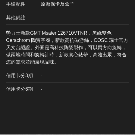
手錶配件
原廠保卡及盒子
其他備註
勞力士新款GMT Msater 126710VTNR，黑綠雙色
Cerachrom 陶質字圈，新款高抗磁游絲，COSC 瑞士官方
天文台認證。外圈是高科技陶瓷製作，可以兩方向旋轉，
做兩地時間和旋轉計時，新款實心錶帶，高雅出眾，符合
您的需求並能展現品味。
信用卡分3期
​-
信用卡分6期
-