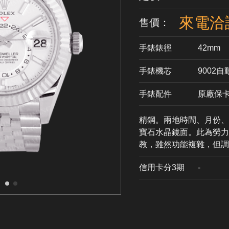
來電洽
售價：
手錶錶徑
42mm
手錶機芯
​9002
手錶配件
原廠保
精鋼。兩地時間、月份、日
寶石水晶鏡面。此為勞力
教，雖然功能複雜，但調
信用卡分3期
​-