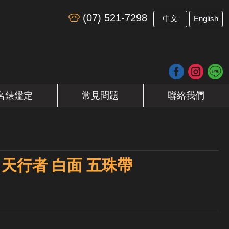
(07) 521-7298
​
中文
English
名錶鑑定
常見問題
聯絡我們
ler 天行者 白面 五珠帶