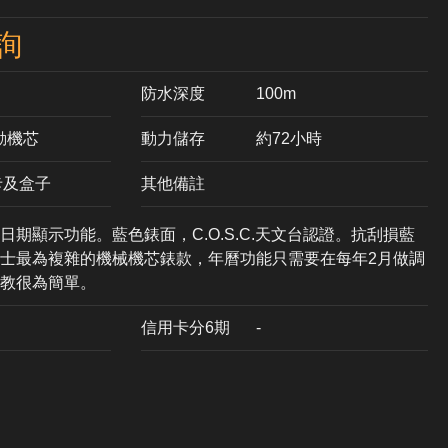
詢
防水深度
100m
自動機芯
動力儲存
約72小時
卡及盒子
其他備註
期顯示功能。藍色錶面，C.O.S.C.天文台認證。抗刮損藍
士最為複雜的機械機芯錶款，年曆功能只需要在每年2月做調
教很為簡單。
信用卡分6期
-