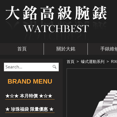
首頁
關於大銘
手錶維
首頁
>
蠔式運動系列
>
RX
​BRAND MENU
★☆★ 本月特價 ★☆★
★ 珍珠福袋 限量優惠 ★