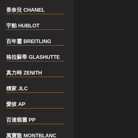
香奈兒 CHANEL
宇舶 HUBLOT
百年靈 BREITLING
格拉蘇蒂 GLASHUTTE
真力時 ZENITH
積家 JLC
愛彼 AP
百達翡麗 PP
萬寶龍 MONTBLANC