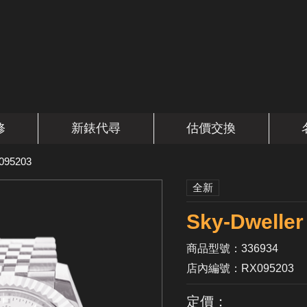
修
新錶代尋
估價交換
095203
全新
Sky-Dwel
商品型號：336934
店內編號：RX095203
定價：