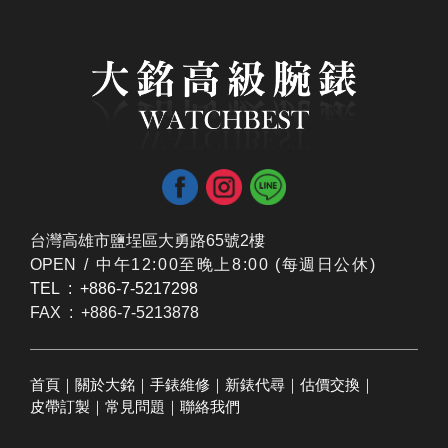
台灣高雄市鹽埕區大勇路65號2樓
OPEN /
​中午12:00至晚上8:00 (每週日公休)
TEL : +886-7-5217298
FAX : +886-7-5213878
首頁
｜
關於大銘
｜
手錶維修
｜
新錶代尋
｜
估價交換
｜
皮帶訂製
｜
常見問題
｜
聯絡我們