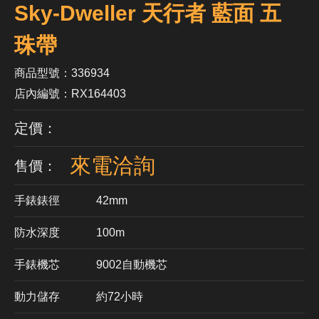
Sky-Dweller 天行者 藍面 五
珠帶
商品型號：336934
店內編號：RX164403
定價：
來電洽詢
售價：
手錶錶徑
42mm
防水深度
100m
手錶機芯
​9002自動機芯
動力儲存
約72小時