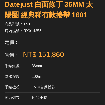
Datejust 白面條丁 36MM 太
陽圈 經典稀有款捲帶 1601
商品型號：1601
店內編號：RX014258
定價：
NT$ 151,860
售價：
手錶錶徑
36mm
防水深度
100m
手錶機芯
​1570自動機芯
動力儲存
約42小時