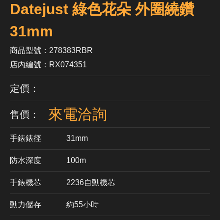
Datejust 綠色花朵 外圈繞鑽
31mm
商品型號：278383RBR
店內編號：RX074351
定價：
來電洽詢
售價：
手錶錶徑
31mm
防水深度
100m
手錶機芯
​2236自動機芯
動力儲存
約55小時