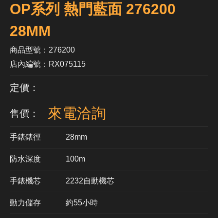
OP系列 熱門藍面 276200
28MM
商品型號：276200
店內編號：RX075115
定價：
來電洽詢
售價：
手錶錶徑
28mm
防水深度
100m
手錶機芯
​2232自動機芯
動力儲存
約55小時