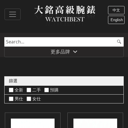
中文
English
更多品牌
篩選
全新
二手
預購
男仕
女仕