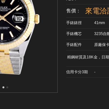
來電洽
售價：
手錶錶徑
41mm
手錶機芯
​3235
手錶配件
原廠保
精鋼材質及18K金，日
信用卡分3期
​-