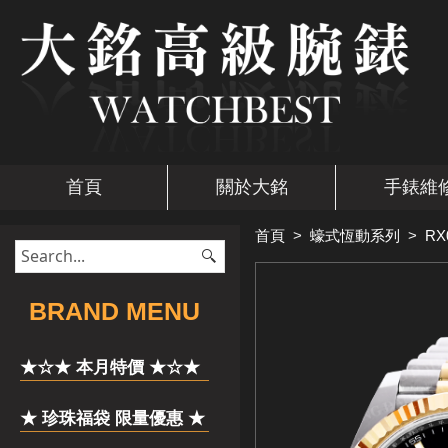
首頁
關於大銘
手錶維
首頁
>
蠔式恆動系列
>
RX
​BRAND MENU
★☆★ 本月特價 ★☆★
★ 珍珠福袋 限量優惠 ★