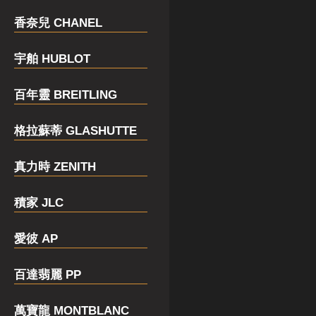
香奈兒 CHANEL
宇舶 HUBLOT
百年靈 BREITLING
格拉蘇蒂 GLASHUTTE
真力時 ZENITH
積家 JLC
愛彼 AP
百達翡麗 PP
萬寶龍 MONTBLANC