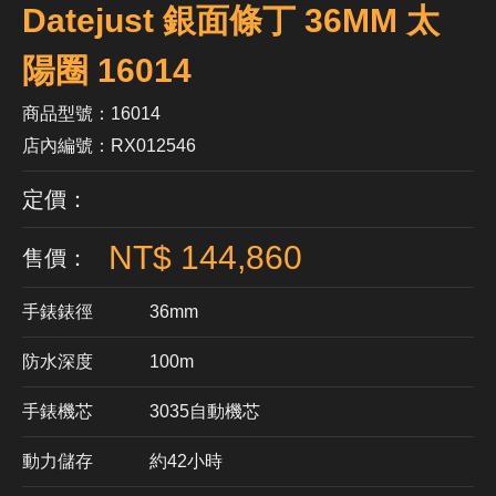
Datejust 銀面條丁 36MM 太
陽圈 16014
商品型號：16014
店內編號：RX012546
定價：
NT$ 144,860
售價：
手錶錶徑
36mm
防水深度
100m
手錶機芯
​3035自動機芯
動力儲存
約42小時