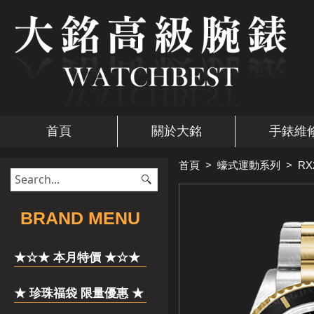
首頁
關於大銘
手錶維
首頁
>
蠔式運動系列
>
RX
​BRAND MENU
★☆★ 本月特價 ★☆★
★ 珍珠福袋 限量優惠 ★