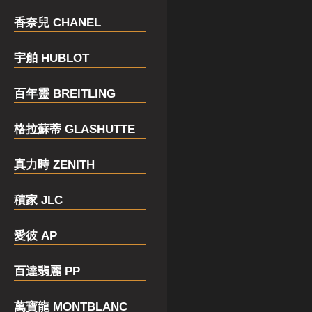
香奈兒 CHANEL
宇舶 HUBLOT
百年靈 BREITLING
格拉蘇蒂 GLASHUTTE
真力時 ZENITH
積家 JLC
愛彼 AP
百達翡麗 PP
萬寶龍 MONTBLANC