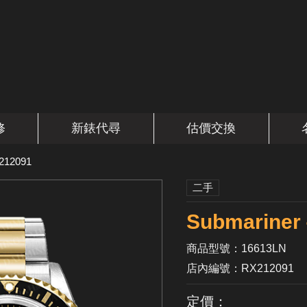
修
新錶代尋
估價交換
212091
二手
Submarin
商品型號：16613LN
店內編號：RX212091
定價：