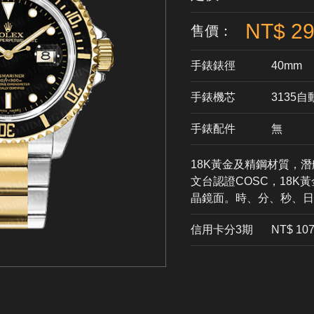
NT$ 29
售價：
手錶錶徑
40mm
手錶機芯
​3135
手錶配件
無
18K黃金及精鋼材質，潛
文台認證COSC，18K
晶鏡面。時、分、秒、日
信用卡分3期
​NT$ 10