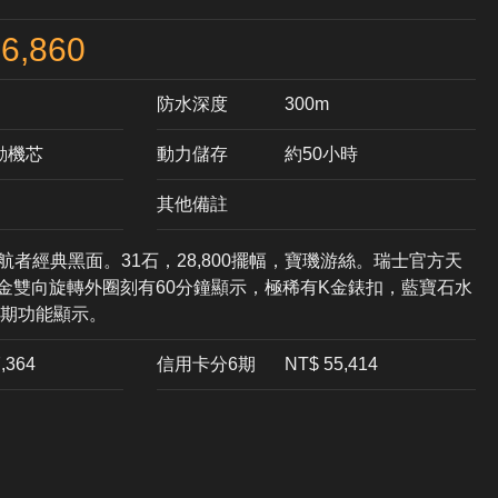
6,860
防水深度
300m
自動機芯
動力儲存
約50小時
其他備註
航者經典黑面。31石，28,800擺幅，寶璣游絲。瑞士官方天
黃金雙向旋轉外圈刻有60分鐘顯示，極稀有K金錶扣，藍寶石水
期功能顯示。
7,364
信用卡分6期
NT$ 55,414