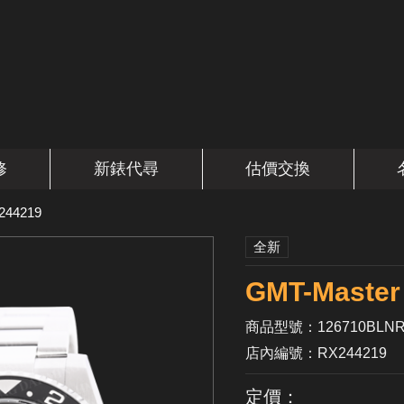
修
新錶代尋
估價交換
244219
全新
GMT-Mast
商品型號：126710BLN
店內編號：RX244219
定價：