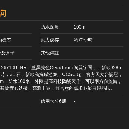
詢
防水深度
100m
自動機芯
動力儲存
約70小時
卡及盒子
其他備註
 126710BLNR，藍黑雙色Cerachrom 陶質字圈，，新款3285
時，31 石，新款高抗磁游絲，COSC 瑞士官方天文台認證，
.1 mm，防水100米。外圈是高科技陶瓷製作，可以兩方向旋轉，
，新款實心錶帶，高雅出眾，符合您的需求並能展現品味。
信用卡分6期
-