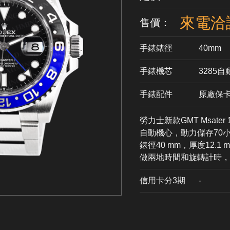
來電洽
售價：
手錶錶徑
40mm
手錶機芯
​3285
手錶配件
原廠保
勞力士新款GMT Msater
自動機心，動力儲存70小
錶徑40 mm，厚度12
做兩地時間和旋轉計時
信用卡分3期
​-