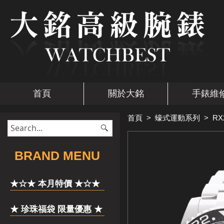
首頁
關於大銘
手錶維
首頁
>
蠔式運動系列
>
RX
​BRAND MENU
★☆★ 本月特價 ★☆★
★ 珍珠福袋 限量優惠 ★