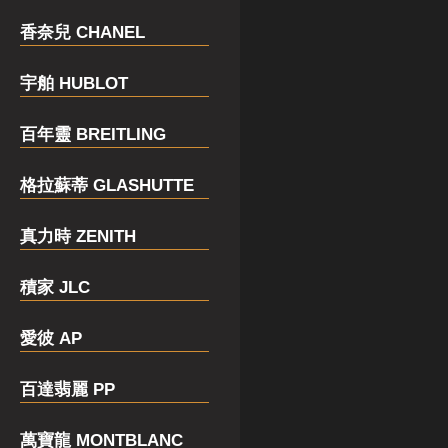
香奈兒 CHANEL
宇舶 HUBLOT
百年靈 BREITLING
格拉蘇蒂 GLASHUTTE
真力時 ZENITH
積家 JLC
愛彼 AP
百達翡麗 PP
萬寶龍 MONTBLANC