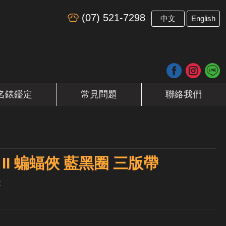
(07) 521-7298
​
中文
English
名錶鑑定
常見問題
聯絡我們
er II 蝙蝠俠 藍黑圈 三版帶
R